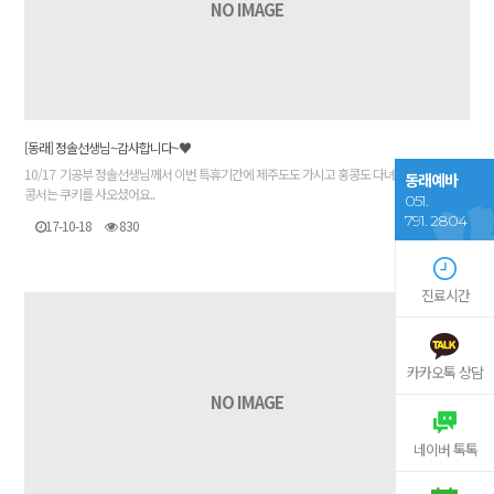
NO IMAGE
[동래] 정솔선생님~감사합니다~♥
10/17 기공부 정솔선생님께서 이번 특휴기간에 제주도도 가시고 홍콩도 다녀오셨는데요.홍
동래예바
콩서는 쿠키를 사오셨어요..
051.
791. 2804
17-10-18
830
진료시간
카카오톡 상담
NO IMAGE
네이버 톡톡