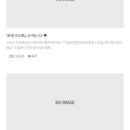
[동래] 조은애님, 감사합니다~♥
10/10 조은애2님이 4주만에 내원하셨어요.^^진료부팀장님에게 좋은 느낌을 계속 받으셨나
봐요~ 진료받으신지 좀 되셨는데특..
17-10-10
847
NO IMAGE