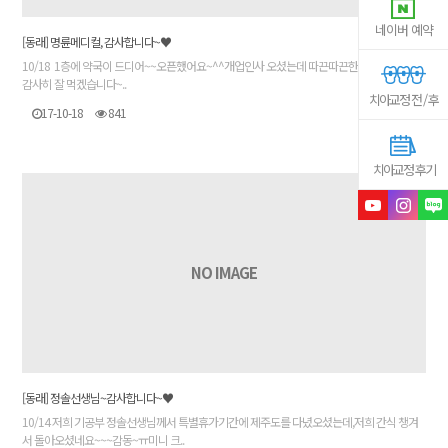
네이버 예약
[동래] 명륜메디컬, 감사합니다~♥
10/18 1층에 약국이 드디어~~오픈했어요~^^개업인사 오셨는데 따끈따끈한 떡주셨어요~~
감사히 잘 먹겠습니다~..
치아교정 전 / 후
17-10-18
841
치아교정 후기
NO IMAGE
[동래] 정솔선생님~감사합니다~♥
10/14 저희 기공부 정솔선생님께서 특별휴가기간에 제주도를 다녔오셨는데,저희 간식 챙겨
서 돌아오셨네요~~~감동~ㅠ미니 크..