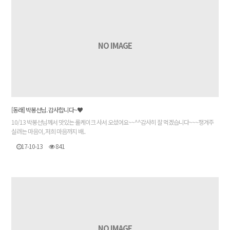
NO IMAGE
[동래] 박봉선님. 감사합니다~♥
10/13 박봉선님께서 맛있는 롤케이크 사서 오셨어요~~^^감사히 잘 먹겠습니다~~~챙겨주
실려는 마음이, 저희 마음까지 배..
17-10-13
841
NO IMAGE