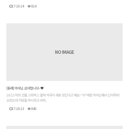
17-10-14
814
NO IMAGE
[동래] 약사님. 감사합니다~♥
10/13 저희 건물 스타벅스 옆에 약국이 새로 생긴다고 해요~^0^예쁜 약사님께서 인사하러
오셨는데 직원들 마시라고 비타..
17-10-13
840