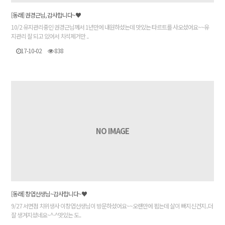
[동래] 권경근님, 감사합니다~♥
10/2 유지관리중인 권경근님께서 1년만에 내원하셨는데 맛있는 타르트를 사오셨어요~~유
지관리 잘 되고 있어서 치석제거만 ..
17-10-02
838
NO IMAGE
[동래] 창엽선생님~감사합니다~♥
9/27 서면점 치위생사 이창엽선생님이 방문하셨어요~~오랜만에 뵙는데 살이 빠지신건지..더
잘 생겨지셨네요~^-^맛있는 도..