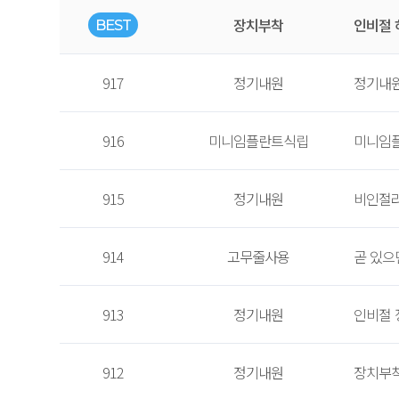
장치부착
인비절 
BEST
917
정기내원
정기내
916
미니임플란트식립
미니임
915
정기내원
비인절
914
고무줄사용
곧 있으
913
정기내원
인비절 
912
정기내원
장치부착