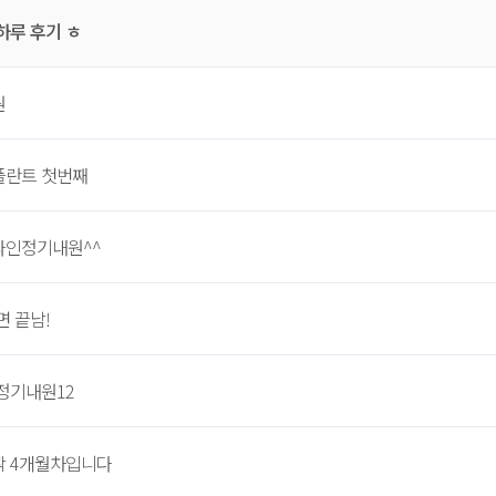
하루 후기 ㅎ
원
플란트 첫번째
라인정기내원^^
면 끝남!
정기내원12
 4개월차입니다