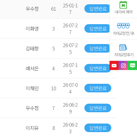
25-01-1
우수정
61
답변완료
7
네이버 예약
26-07-2
이화영
3
답변완료
7
치아교정 전 / 후
26-07-2
김태향
5
답변완료
5
치아교정 후기
26-07-1
배서은
4
답변완료
5
26-07-0
이채민
10
답변완료
4
26-06-2
우수정
7
답변완료
9
26-06-2
이지유
8
답변완료
3