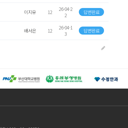
26-04-2
이지유
12
답변완료
2
26-04-1
배서은
12
답변완료
3