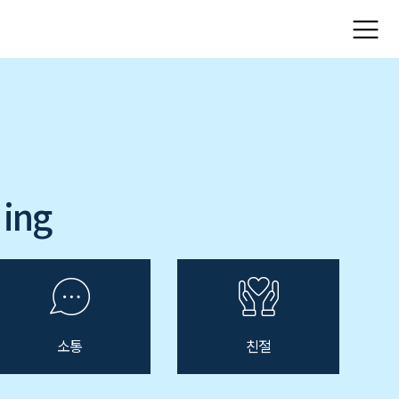
×
ing
소통
친절