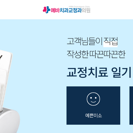
고객님들이
직접
작성한 따끈따끈한
교정치료 일기 
예쁜미소