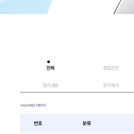
전체
정밀진단
정기내원
장치제거
Total 918건
1 페이지
번호
분류