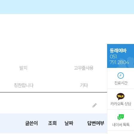
동래예바
051.
791. 2804
발치
고무줄사용
진료시간
칭찬합니다
기타
카카오톡 상담
글쓴이
조회
날짜
답변여부
네이버 톡톡