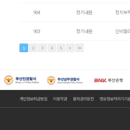
904
정기내원
장치부착
903
정기내원
인비절
2
3
4
5
1
개인정보취급방침
이용약관
환자권리장전
영상정보처리기기