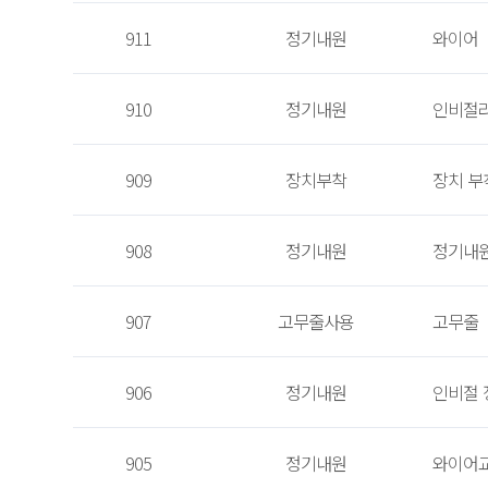
911
정기내원
와이어
910
정기내원
인비절
909
장치부착
장치 부
908
정기내원
정기내
907
고무줄사용
고무줄
906
정기내원
인비절 
905
정기내원
와이어