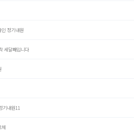
라인 정기내원
착 세달째입니다
원
정기내원11
교체