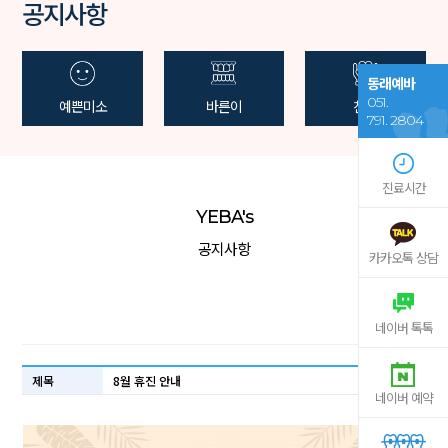
공지사항
동래예바
051.
예쁜미소
바른이
친절
791. 2804
진료시간
YEBA's
공지사항
카카오톡 상담
네이버 톡톡
제목
8월 휴진 안내
네이버 예약